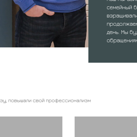
семейный б
взращивали
продолжаем
день. Мы б
обращениям
азу, повышали свой профессионализм