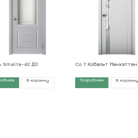
ь Smalta-42 ДО
Co 7 Кобальт Манхэттен
робнее
Подробнее
В корзину
В корзин