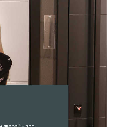
с
н дверей - это