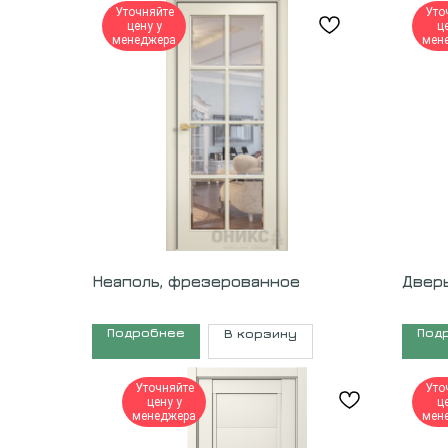
Уточняйте
Уто
цену у
ц
менеджера
мен
Неаполь, фрезерованное
Двер
Подробнее
Под
В корзину
Уточняйте
Уто
цену у
ц
менеджера
мен