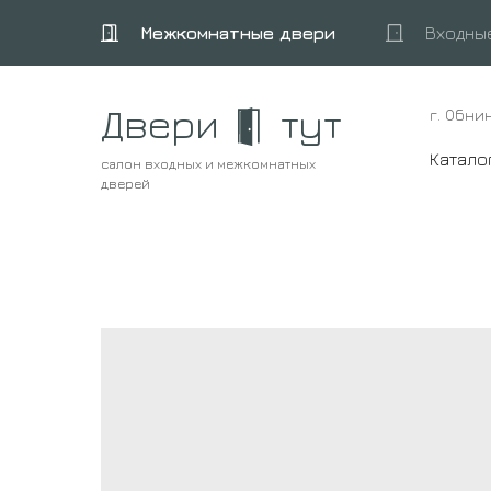
Межкомнатные двери
Входны
Двери
тут
г. Обни
Катало
салон входных и межкомнатных
дверей