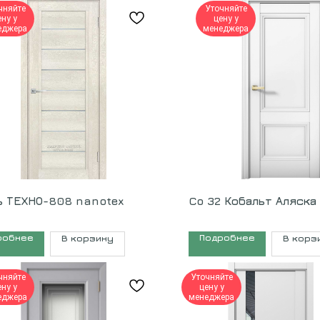
чняйте
Уточняйте
ену у
цену у
еджера
менеджера
ь ТЕХНО-808 nanotex
Co 32 Кобальт Аляска
робнее
Подробнее
В корзину
В корз
чняйте
Уточняйте
ену у
цену у
еджера
менеджера