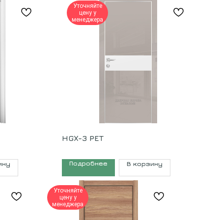
Уточняйте
цену у
менеджера
HGX-3 PET
Подробнее
ину
В корзину
Уточняйте
цену у
менеджера