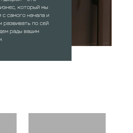
изнес, который мы
 с самого начала и
 развивать по сей
удем рады вашим
.