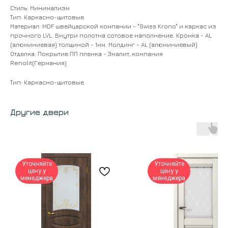
Стиль: Минимализм
Тип: Каркасно-щитовые
Материал: MDF швейцарской компании - "Swiss Krono" и каркас из
прочного LVL. Внутри полотна сотовое наполнение. Кромка - AL
(алюминиевая) толщиной - 1мм. Молдинг - AL (алюминиевый)
Отделка: Покрытие ПП пленка - Эмалит, компания
Renolit(Германия)
Тип: Каркасно-щитовые
Другие двери
Уточняйте
Уточняйте
цену у
цену у
менеджера
менеджера