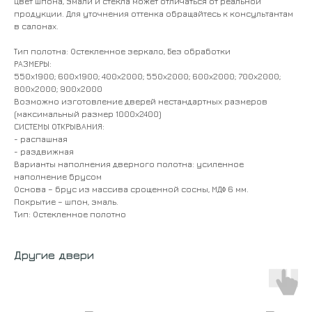
цвет шпона, эмали и стекла может отличаться от реальной
продукции. Для уточнения оттенка обращайтесь к консультантам
в салонах.
Тип полотна: Остекленное зеркало, Без обработки
РАЗМЕРЫ:
550х1900; 600х1900; 400х2000; 550х2000; 600х2000; 700х2000;
800х2000; 900x2000
Возможно изготовление дверей нестандартных размеров
(максимальный размер 1000х2400)
СИСТЕМЫ ОТКРЫВАНИЯ:
- распашная
- раздвижная
Варианты наполнения дверного полотна: усиленное
наполнение брусом
Основа – брус из массива срощенной сосны, МДФ 6 мм.
Покрытие – шпон, эмаль.
Тип: Остекленное полотно
Другие двери