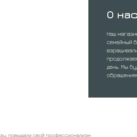
О на
Наш магази
семейный б
взращивали
продолжаем
день. Мы б
обращениям
азу, повышали свой профессионализм