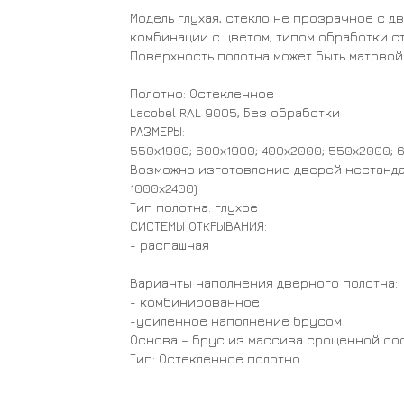
Модель глухая, стекло не прозрачное с 
комбинации с цветом, типом обработки ст
Поверхность полотна может быть матовой
Полотно: Остекленное
Lacobel RAL 9005, Без обработки
РАЗМЕРЫ:
550х1900; 600х1900; 400х2000; 550х2000; 
Возможно изготовление дверей нестанда
1000х2400)
Тип полотна: глухое
СИСТЕМЫ ОТКРЫВАНИЯ:
- распашная
Варианты наполнения дверного полотна:
- комбинированное
-усиленное наполнение брусом
Основа – брус из массива срощенной сосн
Тип: Остекленное полотно