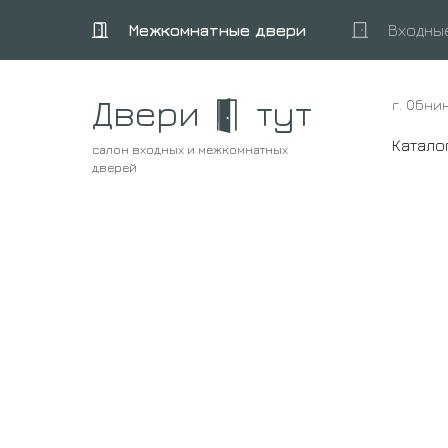
Межкомнатные двери
Входны
Двери
тут
г. Обни
Катало
салон входных и межкомнатных
дверей