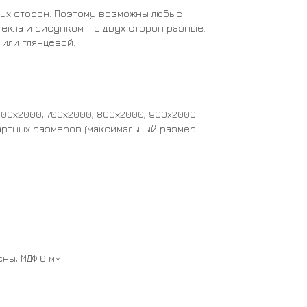
двух сторон. Поэтому возможны любые
екла и рисунком - с двух сторон разные.
 или глянцевой.
600х2000; 700х2000; 800х2000; 900x2000
ртных размеров (максимальный размер
ы, МДФ 6 мм.