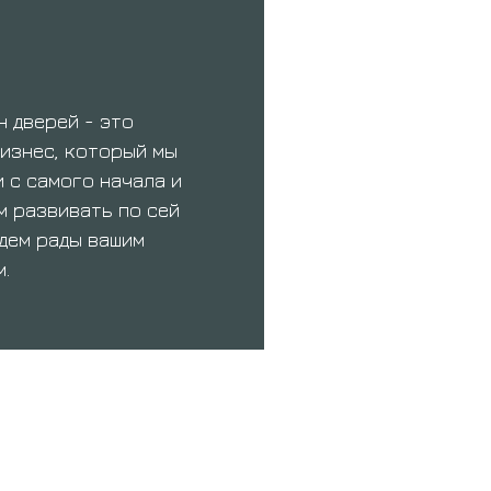
с
н дверей - это
изнес, который мы
 с самого начала и
 развивать по сей
удем рады вашим
.