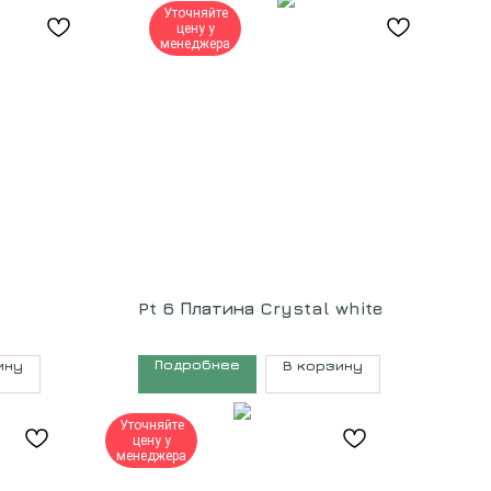
Уточняйте
цену у
менеджера
Pt 6 Платина Crystal white
Подробнее
ину
В корзину
Уточняйте
цену у
менеджера