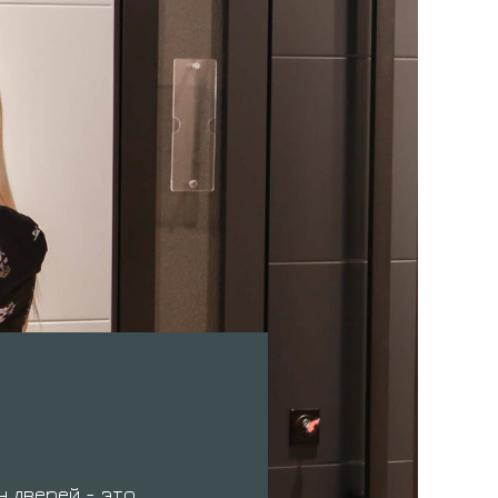
с
н дверей - это