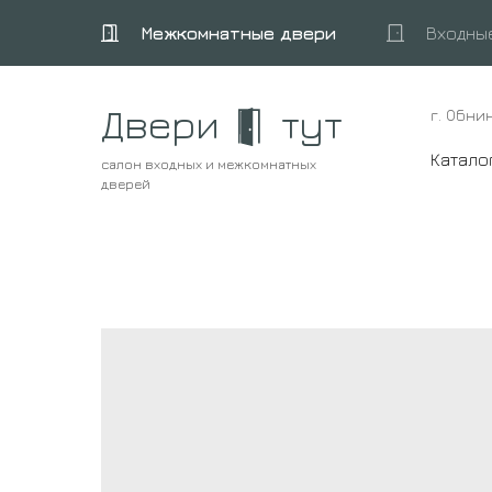
Межкомнатные двери
Входны
Двери
тут
г. Обни
Катало
салон входных и межкомнатных
дверей