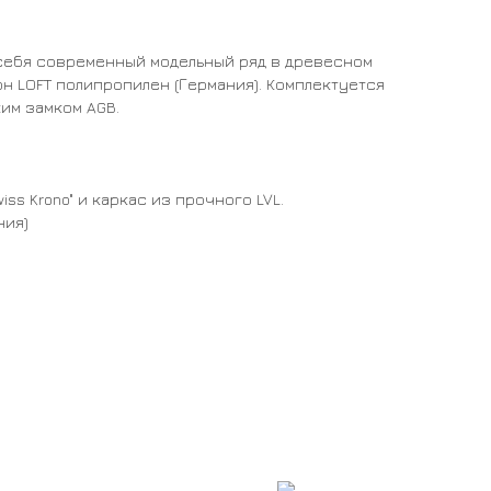
 себя современный модельный ряд в древесном
он LOFT полипропилен (Германия). Комплектуется
ким замком AGB.
ss Krono" и каркас из прочного LVL.
ния)