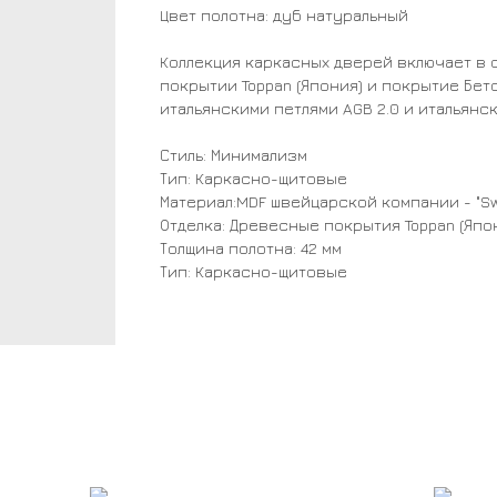
Цвет полотна: дуб натуральный
Коллекция каркасных дверей включает в
покрытии Toppan (Япония) и покрытие Бет
итальянскими петлями AGB 2.0 и итальянс
Стиль: Минимализм
Тип: Каркасно-щитовые
Материал:MDF швейцарской компании - "Swi
Отделка: Древесные покрытия Toppan (Япо
Толщина полотна: 42 мм
Тип: Каркасно-щитовые