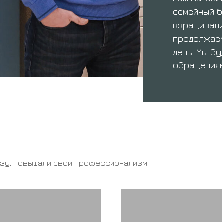
семейный б
взращивали
продолжаем
день. Мы б
обращениям
азу, повышали свой профессионализм