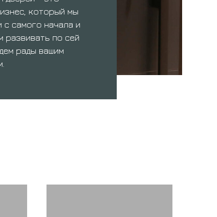
изнес, который мы
 с самого начала и
 развивать по сей
удем рады вашим
.