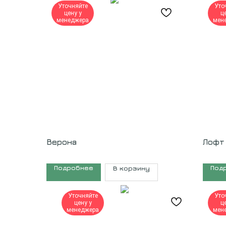
Уточняйте
Уто
цену у
ц
менеджера
мен
Верона
Лофт
Подробнее
Под
В корзину
Уточняйте
Уто
цену у
ц
менеджера
мен