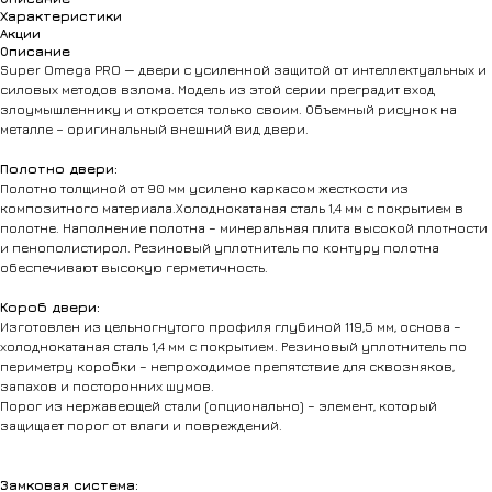
Характеристики
Акции
Описание
Super Omega PRO — двери с усиленной защитой от интеллектуальных и
силовых методов взлома. Модель из этой серии преградит вход
злоумышленнику и откроется только своим. Объемный рисунок на
металле − оригинальный внешний вид двери.
Полотно двери:
Полотно толщиной от 90 мм усилено каркасом жесткости из
композитного материала.Холоднокатаная сталь 1,4 мм с покрытием в
полотне. Наполнение полотна – минеральная плита высокой плотности
и пенополистирол. Резиновый уплотнитель по контуру полотна
обеспечивают высокую герметичность.
Короб двери:
Изготовлен из цельногнутого профиля глубиной 119,5 мм, основа –
холоднокатаная сталь 1,4 мм с покрытием. Резиновый уплотнитель по
периметру коробки – непроходимое препятствие для сквозняков,
запахов и посторонних шумов.
Порог из нержавеющей стали (опционально) – элемент, который
защищает порог от влаги и повреждений.
Замковая система: