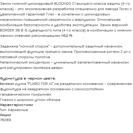
Замок нижний цилиндровый BLOCKIDO C1 высшего класса защиты (4-го
класса) – это эксклюзивная разработка специально для завода Torex с
увеличенной гарантией 7 лет – в сочетании с цилиндровым
механизмом повышенной секретности с вертушком. Оптимальная
комбинация безопасности и удобства эксплуатации. Замок верхний
BORDER ЗВ 8-6 сувальдного типа (4-го класса), в комбинации с нижним
замком отвечает рекомендациям МВД РФ.
Задвижка "ночной сторож" – дополнительный защитный механизм,
выполняющий функцию третьего замка. Противосъемные ригели 2 шт с
петлевой стороны полотна
Металлический эксцентрик – уникальный запатентованный механизм
для регулировки притвора двери.
Фурнитура в черном цвете:
Фалевая ручка "FUARO TOR XL" на раздельном основании – современная
фурнитура на квадратном основании с износостойким
гальваническим покрытием.
Глазок с широким углом обзора.
Характеристики
Тип: Каркасные
Акции
78289