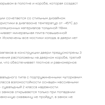
разрывом в полотне и коробе, которая создаст
ции сочетаются со стильным дизайном.
ристики в диапазоне температур от -45ºС до
золяционных материалов толщиной 118мм.
ечивает минеральная плита повышенной
. Исключены все мостики холода, в двери нет
х запахов в конструкции двери предусмотрены 3
тнения расположены на дверном коробе, третий
и, что обеспечивает плотное и равномерное
сувальдного типа с подпружиненными «шторками».
 класса взломостойкости оснащен массивными
– сувальдный 2 класса надежности.
 замков открываются только при попадании
замочную скважину не пройдут, а замок не