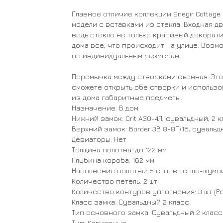
Главное отличие коллекции Snegir Cottag
модели с вставками из стекла. Входная д
ведь стекло не только красивый декорат
дома все, что происходит на улице. Возм
по индивидуальным размерам.
Перемычка между створками съемная. Это
сможете открыть обе створки и использо
из дома габаритные предметы.
Назначение: В дом
Нижний замок: Crit A30-4Л, сувальдный, 2 
Верхний замок: Border 3В 8-8Г/15, сувальд
Девиаторы: Нет
Толщина полотна: до 122 мм
Глубина короба: 162 мм
Наполнение полотна: 5 слоев тепло-шум
Количество петель: 2 шт
Количество контуров уплотнения: 3 шт (Р
Класс замка: Сувальдный 2 класс
Тип основного замка: Сувальдный 2 класс
Тип: Каркасные