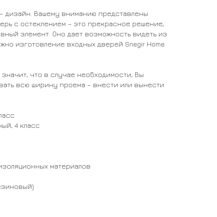
e – дизайн. Вашему вниманию представлены
верь с остеклением – это прекрасное решение,
ивный элемент. Оно дает возможность видеть из
ожно изготовление входных дверей Snegir Home
 значит, что в случае необходимости, Вы
вать всю ширину проема – внести или вынести
класс
ный, 4 класс
оизоляционных материалов
езиновый)