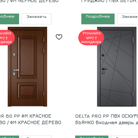
ВО / ФМ ЧЕРНОЕ ДЕРЕВО
ГРИДЖИО / ПВХ БЕТОН
ИЗВЕСТКОВЫЙ
робнее
Подробнее
Заказать
Заказа
чняйте
Уточняйте
ену у
цену у
еджера
менеджера
IR 60 PP ФМ КРАСНОЕ
DELTA PRO PP ПВХ ОСКУРО
ВО / ФМ КРАСНОЕ ДЕРЕВО
БЬЯНКО Входная дверь 
квартиры