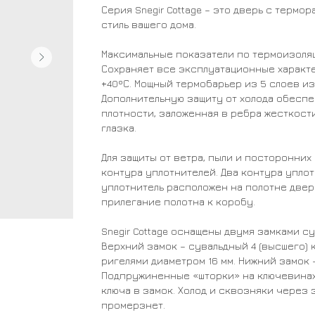
Серия Snegir Cottage – это дверь с термо
стиль вашего дома.
Максимальные показатели по термоизоля
Сохраняет все эксплуатационные характе
+40ºС. Мощный термобарьер из 5 слоев и
Дополнительную защиту от холода обесп
плотности, заложенная в ребра жесткости
глазка.
Для защиты от ветра, пыли и посторонни
контура уплотнителей. Два контура упло
уплотнитель расположен на полотне двер
прилегание полотна к коробу.
Snegir Cottage оснащены двумя замками 
Верхний замок – сувальдный 4 (высшего)
ригелями диаметром 16 мм. Нижний замок 
Подпружиненные «шторки» на ключевинах
ключа в замок. Холод и сквозняки через 
промерзнет.