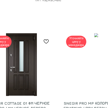
чняйте
Уточняйте
ену у
цену у
еджера
менеджера
IR COTTAGE 01 ФМ ЧЕРНОЕ
SNEGIR PRO MP КОЛОР