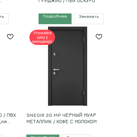
ГРИДЖИО / ПВХ ОСКУРО
Подробнее
ть
Заказать
Уточняйте
цену у
менеджера
 / ПВХ
SNEGIR 20 MP ЧЕРНЫЙ МУАР
для
МЕТАЛЛИК / КОФЕ С МОЛОКОМ