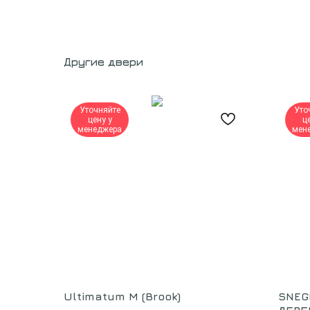
Другие двери
Уточняйте
Уто
цену у
ц
менеджера
мен
Ultimatum M (Brook)
SNEG