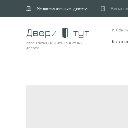
Межкомнатные двери
Входны
Двери
тут
г. Обни
Катало
салон входных и межкомнатных
дверей