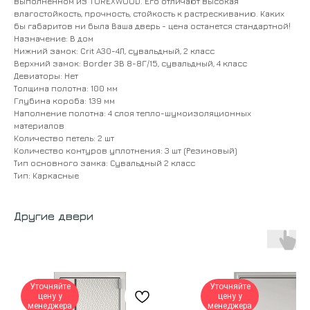
выполненном из TOREXWOOD. Его отличают высокая
влагостойкость, прочность, стойкость к растрескиванию. Каких
бы габаритов ни была Ваша дверь - цена останется стандартной!
Назначение: В дом
Нижний замок: Crit A30-4Л, сувальдный, 2 класс
Верхний замок: Border 3В 8-8Г/15, сувальдный, 4 класс
Девиаторы: Нет
Толщина полотна: 100 мм
Глубина короба: 139 мм
Наполнение полотна: 4 слоя тепло-шумоизоляционных
материалов
Количество петель: 2 шт
Количество контуров уплотнения: 3 шт (Резиновый)
Тип основного замка: Сувальдный 2 класс
Тип: Каркасные
Другие двери
Уточняйте
Уточняйте
цену у
цену у
менеджера
менеджера