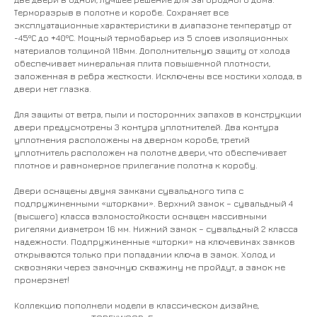
Терморазрыв в полотне и коробе. Сохраняет все
эксплуатационные характеристики в диапазоне температур от
-45ºС до +40ºС. Мощный термобарьер из 5 слоев изоляционных
материалов толщиной 118мм. Дополнительную защиту от холода
обеспечивает минеральная плита повышенной плотности,
заложенная в ребра жесткости. Исключены все мостики холода, в
двери нет глазка.
Для защиты от ветра, пыли и посторонних запахов в конструкции
двери предусмотрены 3 контура уплотнителей. Два контура
уплотнения расположены на дверном коробе, третий
уплотнитель расположен на полотне двери, что обеспечивает
плотное и равномерное прилегание полотна к коробу.
Двери оснащены двумя замками сувальдного типа с
подпружиненными «шторками». Верхний замок – сувальдный 4
(высшего) класса взломостойкости оснащен массивными
ригелями диаметром 16 мм. Нижний замок – сувальдный 2 класса
надежности. Подпружиненные «шторки» на ключевинах замков
открываются только при попадании ключа в замок. Холод и
сквозняки через замочную скважину не пройдут, а замок не
промерзнет!
Коллекцию пополнели модели в классическом дизайне,