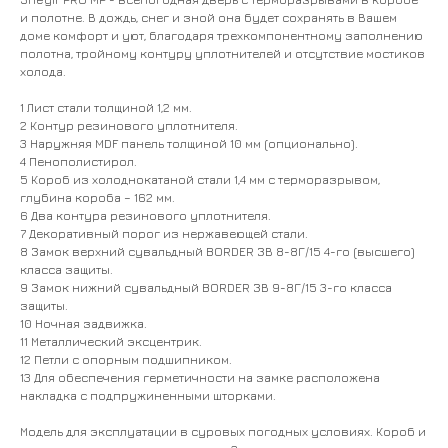
и полотне. В дождь, снег и зной она будет сохранять в Вашем
доме комфорт и уют, благодаря трехкомпонентному заполнению
полотна, тройному контуру уплотнителей и отсутствие мостиков
холода.
1 Лист стали толщиной 1,2 мм.
2 Контур резинового уплотнителя.
3 Наружняя MDF панель толщиной 10 мм (опционально).
4 Пенополистирол.
5 Короб из холоднокатаной стали 1,4 мм с терморазрывом,
глубина короба – 162 мм.
6 Два контура резинового уплотнителя.
7 Декоративный порог из нержавеющей стали.
8 Замок верхний сувальдный BORDER ЗВ 8-8Г/15 4-го (высшего)
класса защиты.
9 Замок нижний сувальдный BORDER ЗВ 9-8Г/15 3-го класса
защиты.
10 Ночная задвижка.
11 Металлический эксцентрик.
12 Петли с опорным подшипником.
13 Для обеспечения герметичности на замке расположена
накладка с подпружиненными шторками.
Модель для эксплуатации в суровых погодных условиях. Короб и