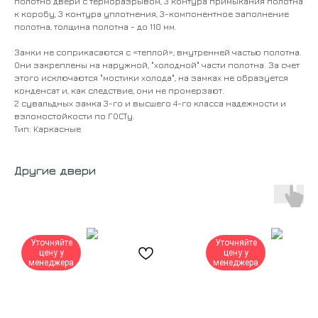
полотно двери с терморазрывом, 3 контура примыкания полотна
к коробу, 3 контура уплотнения, 3-компонентное заполнение
полотна, толщина полотна - до 110 мм.
Замки не соприкасаются с «теплой», внутренней частью полотна.
Они закреплены на наружной, "холодной" части полотна. За счет
этого исключаются "мостики холода", на замках не образуется
конденсат и, как следствие, они не промерзают.
2 сувальдных замка 3-го и высшего 4-го класса надежности и
взломостойкости по ГОСТу.
Тип: Каркасные
Другие двери
Уточняйте
Уточняйте
цену у
цену у
менеджера
менеджера